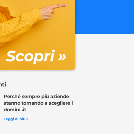
.onl
€ 32.90 + 
Gestione DN
Scopri »
Ordina o
nti
Perché sempre più aziende
stanno tornando a scegliere i
domini .it
Leggi di più »