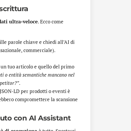
scrittura
dati ultra-veloce
. Ecco come
lle parole chiave e chiedi all’AI di
nsazionale, commerciale).
i un tuo articolo e quello del primo
ti o entità semantiche mancano nel
petitor?”
.
 JSON-LD per prodotti o eventi è
trebbero compromettere la scansione
uto con AI Assistant
tà di esecuzione
è tutto. Spostarsi