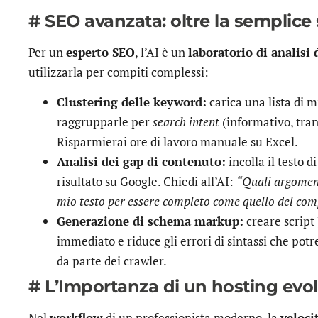
# SEO avanzata: oltre la semplice 
Per un
esperto SEO
, l’AI è un
laboratorio di analisi 
utilizzarla per compiti complessi:
Clustering delle keyword:
carica una lista di mi
raggrupparle per
search intent
(informativo, tra
Risparmierai ore di lavoro manuale su Excel.
Analisi dei gap di contenuto:
incolla il testo d
risultato su Google. Chiedi all’AI:
“Quali argomen
mio testo per essere completo come quello del com
Generazione di schema markup:
creare script
immediato e riduce gli errori di sintassi che po
da parte dei crawler.
# L’Importanza di un hosting evol
Nel
workflow
di un professionista moderno, la
veloci