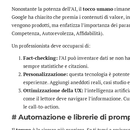
Nonostante la potenza dell’AI, il
tocco umano
rimane i
Google ha chiarito che premia i contenuti di valore,
vengono prodotti, ma enfatizza l’importanza dei par
Competenza, Autorevolezza, Affidabilità).
Un professionista deve occuparsi di:
Fact-checking:
l’AI può inventare dati se non ha
sempre statistiche e citazioni.
Personalizzazione:
questa tecnologia è potente
esperienze. Aggiungi aneddoti reali, casi studio e 
Ottimizzazione della UX:
l’intelligenza artifici
come il lettore deve navigare l’informazione. Cu
le call-to-action.
# Automazione e librerie di prom
Il
tempo
è la risorsa più preziosa. Se ti trovi a scrive