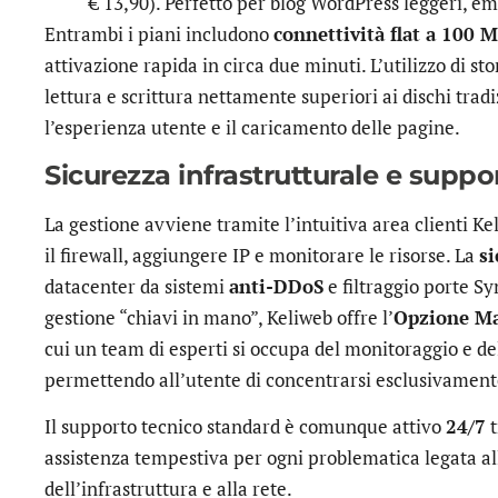
€ 13,90). Perfetto per blog WordPress leggeri, em
Entrambi i piani includono
connettività flat a 100 M
attivazione rapida in circa due minuti. L’utilizzo di st
lettura e scrittura nettamente superiori ai dischi tra
l’esperienza utente e il caricamento delle pagine.
Sicurezza infrastrutturale e suppo
La gestione avviene tramite l’intuitiva area clienti Ke
il firewall, aggiungere IP e monitorare le risorse. La
s
datacenter da sistemi
anti-DDoS
e filtraggio porte Sy
gestione “chiavi in mano”, Keliweb offre l’
Opzione M
cui un team di esperti si occupa del monitoraggio e del
permettendo all’utente di concentrarsi esclusivamente
Il supporto tecnico standard è comunque attivo
24/7
t
assistenza tempestiva per ogni problematica legata al
dell’infrastruttura e alla rete.