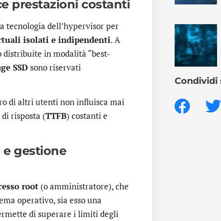
e prestazioni costanti
 la tecnologia dell’hypervisor per
tuali isolati e indipendenti
. A
 distribuite in modalità “best-
age SSD
sono riservati
Condividi 
o di altri utenti non influisca mai
di risposta (
TTFB
) costanti e
 e gestione
cesso root
(o amministratore), che
stema operativo, sia esso una
ermette di superare i limiti degli