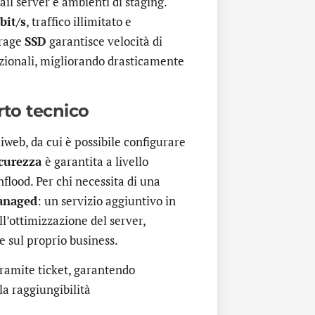
ail server e ambienti di staging.
bit/s
, traffico illimitato e
orage
SSD
garantisce velocità di
dizionali, migliorando drasticamente
rto tecnico
liweb, da cui è possibile configurare
icurezza
è garantita a livello
nflood. Per chi necessita di una
anaged
: un servizio aggiuntivo in
l’ottimizzazione del server,
 sul proprio business.
ramite ticket, garantendo
la raggiungibilità