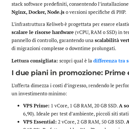
stack software predefiniti, consentendo l’installazion
Nginx, Docker, Node.js
o versioni specifiche di PHP.
L’infrastruttura Keliweb è progettata per essere elastic
scalare le risorse hardware
(vCPU, RAM o SSD) in te
pannello di controllo, garantendo una
scalabilità ver
di migrazioni complesse o downtime prolungati.
Lettura consigliata:
scopri qual è la
differenza tra s
I due piani in promozione: Prime 
L’offerta dimezza i costi d’ingresso, rendendo le perfo
un investimento minimo:
VPS Prime:
1 vCore, 1 GB RAM, 20 GB SSD.
A so
6,90). Ideale per test d’ambiente, piccoli siti stat
VPS Essential:
2 vCore, 2 GB RAM, 50 GB SSD.
A