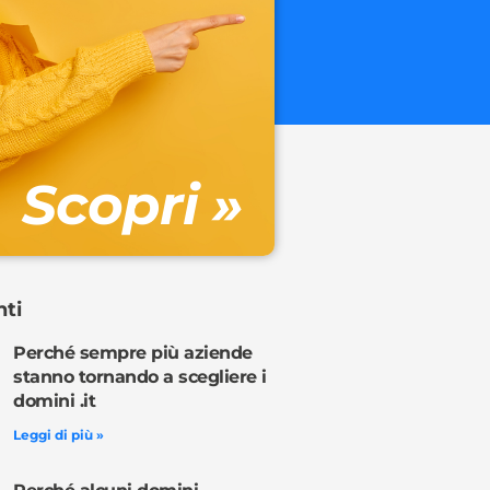
.onl
€ 32.90 + 
Gestione DN
Scopri »
Ordina o
nti
Perché sempre più aziende
stanno tornando a scegliere i
domini .it
Leggi di più »