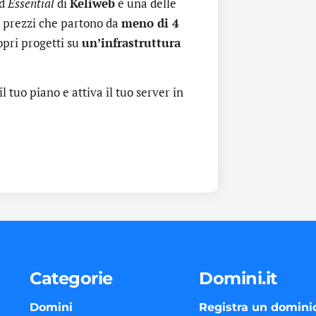
d
Essential
di
Keliweb
è una delle
n prezzi che partono da
meno di 4
opri progetti su
un’infrastruttura
il tuo piano e attiva il tuo server in
Categorie
Domini.it
Domini
Registra un domini