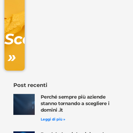
+
IVA/anno
Gestione
DNS
Scopri
inclusa
»
Ordina
ora »
Post recenti
Perché sempre più aziende
stanno tornando a scegliere i
domini .it
Leggi di più »