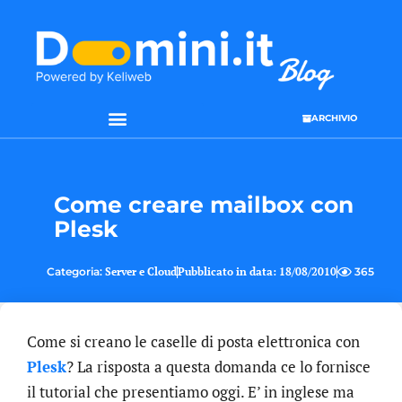
ARCHIVIO
SEO & WEB MARKETING
Come creare mailbox con
Plesk
Categoria:
Server e Cloud
Pubblicato in data:
18/08/2010
365
Come si creano le caselle di posta elettronica con
Plesk
? La risposta a questa domanda ce lo fornisce
il tutorial che presentiamo oggi. E’ in inglese ma