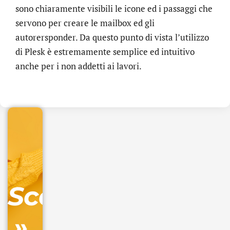
sono chiaramente visibili le icone ed i passaggi che
servono per creare le mailbox ed gli
autorersponder. Da questo punto di vista l’utilizzo
di Plesk è estremamente semplice ed intuitivo
.online
anche per i non addetti ai lavori.
€
32.90
+
IVA/anno
Gestione
DNS
Scopri
inclusa
»
Ordina
ora »