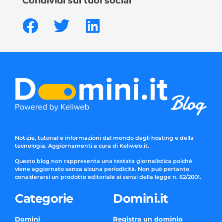
Condividi sui tuoi social
Notizie, tutorial e informazioni dal mondo degli hosting e della
tecnologia. Aggiornamenti a cura di Keliweb.it.
Questo blog non rappresenta una testata giornalistica poiché
viene aggiornato senza alcuna periodicità. Non può pertanto
considerarsi un prodotto editoriale ai sensi della legge n. 62/2001.
Categorie
Domini.it
Domini
Registra un dominio