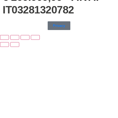
IT03281320782
Privacy
Preferenze di consenso