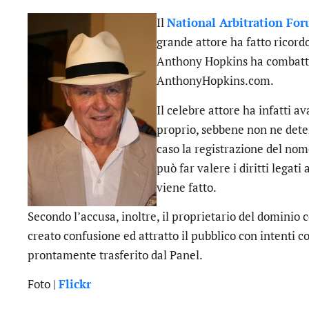
Il
National Arbitration Fo
grande attore ha fatto ricor
Anthony Hopkins ha combattu
AnthonyHopkins.com.
Il celebre attore ha infatti av
proprio, sebbene non ne deten
caso la registrazione del nom
può far valere i diritti legati
viene fatto.
Secondo l’accusa, inoltre, il proprietario del domini
creato confusione ed attratto il pubblico con intenti c
prontamente trasferito dal Panel.
Foto |
Flickr