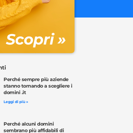
€ 32.90 + 
Gestione DN
Scopri »
Ordina o
nti
Perché sempre più aziende
stanno tornando a scegliere i
domini .it
Leggi di più »
Perché alcuni domini
sembrano più affidabili di