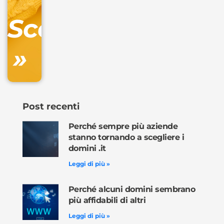
DNS
Scopri
inclusa
»
Ordina
ora »
Post recenti
Perché sempre più aziende
stanno tornando a scegliere i
domini .it
Leggi di più »
Perché alcuni domini sembrano
più affidabili di altri
Leggi di più »