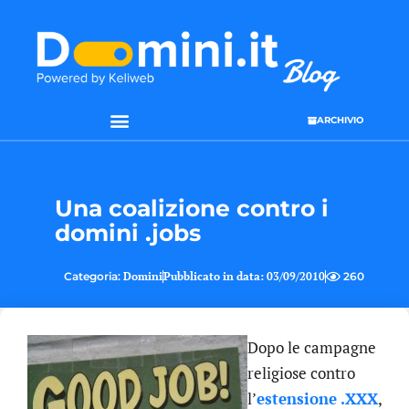
ARCHIVIO
Una coalizione contro i
domini .jobs
Categoria:
Domini
Pubblicato in data:
03/09/2010
260
Dopo le campagne
religiose contro
l’
estensione .XXX
,