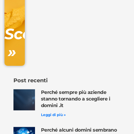
IVA/anno
Gestione
DNS
Scopri
inclusa
»
Ordina
ora »
Post recenti
Perché sempre più aziende
stanno tornando a scegliere i
domini .it
Leggi di più »
Perché alcuni domini sembrano