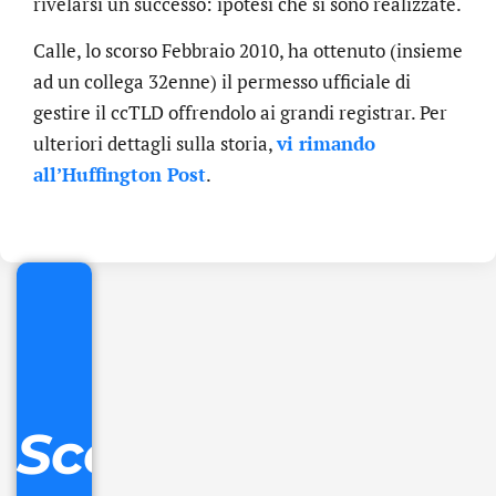
rivelarsi un successo: ipotesi che si sono realizzate.
Calle, lo scorso Febbraio 2010, ha ottenuto (insieme
ad un collega 32enne) il permesso ufficiale di
gestire il ccTLD offrendolo ai grandi registrar. Per
ulteriori dettagli sulla storia,
vi rimando
.online
all’Huffington Post
.
€
32.90
+
IVA/anno
Gestione
DNS
Scopri
inclusa