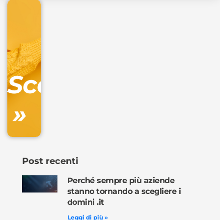
€
32.90
+
IVA/anno
Gestione
DNS
Scopri
inclusa
»
Ordina
ora »
Post recenti
Perché sempre più aziende
stanno tornando a scegliere i
domini .it
Leggi di più »