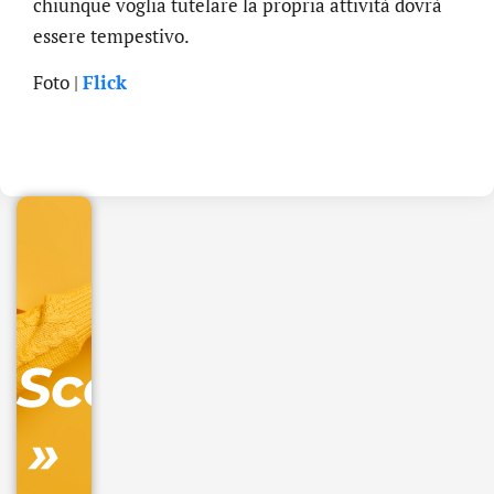
chiunque voglia tutelare la propria attività dovrà
essere tempestivo.
Foto |
Flick
.online
€
32.90
+
IVA/anno
Gestione
DNS
Scopri
inclusa
»
Ordina
ora »