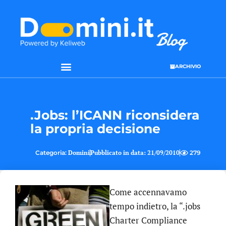
ARCHIVIO
.Jobs: l’ICANN riconsidera
la propria decisione
Categoria:
Domini
Pubblicato in data:
21/09/2010
279
Come accennavamo
tempo indietro, la “.jobs
Charter Compliance