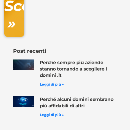
Scopri
inclusa
»
Ordina
ora »
Post recenti
Perché sempre più aziende
stanno tornando a scegliere i
domini .it
Leggi di più »
Perché alcuni domini sembrano
più affidabili di altri
Leggi di più »