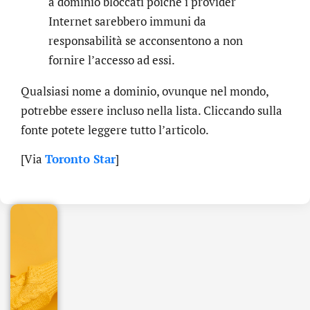
a dominio bloccati poichè i provider
Internet sarebbero immuni da
responsabilità se acconsentono a non
fornire l’accesso ad essi.
Qualsiasi nome a dominio, ovunque nel mondo,
potrebbe essere incluso nella lista. Cliccando sulla
fonte potete leggere tutto l’articolo.
.online
[Via
Toronto Star
]
€
32.90
+
IVA/anno
Gestione
DNS