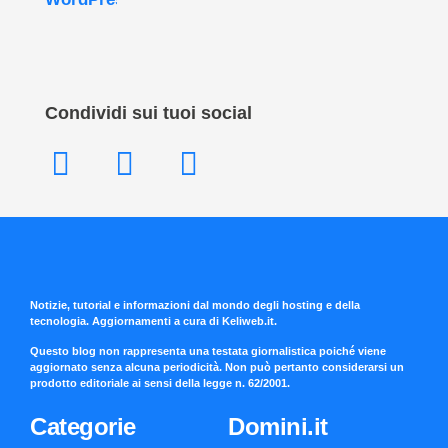
Condividi sui tuoi social
Notizie, tutorial e informazioni dal mondo degli hosting e della
tecnologia. Aggiornamenti a cura di Keliweb.it.
Questo blog non rappresenta una testata giornalistica poiché viene
aggiornato senza alcuna periodicità. Non può pertanto considerarsi un
prodotto editoriale ai sensi della legge n. 62/2001.
Categorie
Domini.it