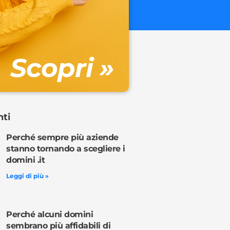
€ 32.90 + 
Gestione DN
Scopri »
Ordina o
nti
Perché sempre più aziende
stanno tornando a scegliere i
domini .it
Leggi di più »
Perché alcuni domini
sembrano più affidabili di