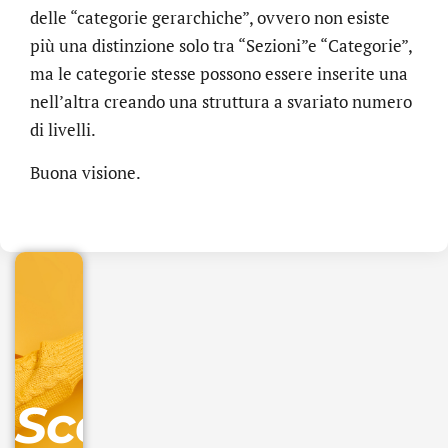
delle “categorie gerarchiche”, ovvero non esiste
più una distinzione solo tra “Sezioni”e “Categorie”,
ma le categorie stesse possono essere inserite una
nell’altra creando una struttura a svariato numero
di livelli.
.online
Buona visione.
€
32.90
+
IVA/anno
Gestione
DNS
Scopri
inclusa