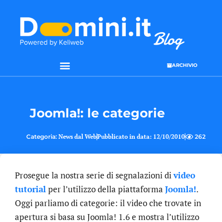
ARCHIVIO
SEO & WEB MARKETING
Joomla!: le categorie
Categoria:
News dal Web
Pubblicato in data:
12/10/2010
262
Prosegue la nostra serie di segnalazioni di
video
tutorial
per l’utilizzo della piattaforma
Joomla!
.
Oggi parliamo di categorie: il video che trovate in
apertura si basa su Joomla! 1.6 e mostra l’utilizzo