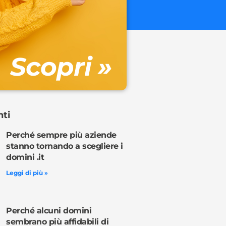
€ 32.90 + 
Gestione DN
Scopri »
Ordina o
nti
Perché sempre più aziende
stanno tornando a scegliere i
domini .it
Leggi di più »
Perché alcuni domini
sembrano più affidabili di