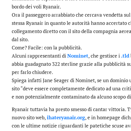
bordo dei voli Ryanair.
Ora il passeggero arrabbiato che cercava vendetta sul
stessa Ryanair in quanto le autorità hanno accertato c
collegamento diretto con il sito della compagnia aere
dal sito.
Come? Facile: con la pubblicità.
Alcuni rappresentanti di
Nominet
, che gestisce i
.tld
abbia guadagnato 322 sterline grazie alla pubblicità sul
per farlo chiudere.
Spiega infatti Jane Seager di Nominet, se un dominio u
sito “deve essere completamente dedicato ad una critic
e non potenzialmente contaminato da alcuno scopo di
Ryanair tuttavia ha presto smesso di cantar vittoria
nuovo sito web,
ihateryanair.org
, e in homepage dich
con le ultime notizie riguardanti le patetiche scuse av