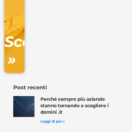
+
IVA/anno
Gestione
DNS
Scopri
inclusa
»
Ordina
ora »
Post recenti
Perché sempre più aziende
stanno tornando a scegliere i
domini .it
Leggi di più »