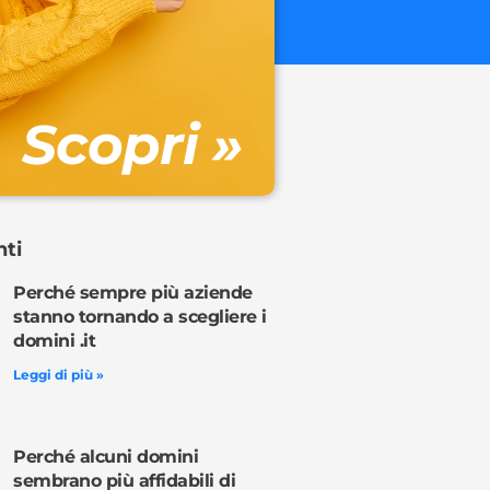
€ 32.90 + 
Gestione DN
Scopri »
Ordina o
nti
Perché sempre più aziende
stanno tornando a scegliere i
domini .it
Leggi di più »
Perché alcuni domini
sembrano più affidabili di