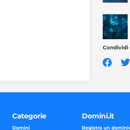
Condividi 
Categorie
Domini.it
Domini
Registra un domini