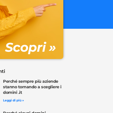
.onl
€ 32.90 + 
Gestione DN
Scopri »
Ordina o
nti
Perché sempre più aziende
stanno tornando a scegliere i
domini .it
Leggi di più »