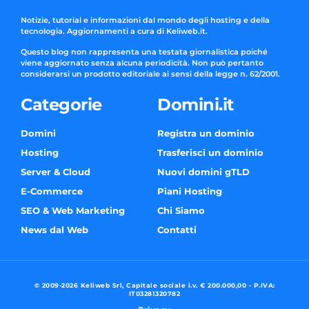
Notizie, tutorial e informazioni dal mondo degli hosting e della
tecnologia. Aggiornamenti a cura di Keliweb.it.
Questo blog non rappresenta una testata giornalistica poiché
viene aggiornato senza alcuna periodicità. Non può pertanto
considerarsi un prodotto editoriale ai sensi della legge n. 62/2001.
Categorie
Domini.it
Domini
Registra un dominio
Hosting
Trasferisci un dominio
Server & Cloud
Nuovi domini gTLD
E-Commerce
Piani Hosting
SEO & Web Marketing
Chi Siamo
News dal Web
Contatti
© 2009-2026 Keliweb Srl, Capitale sociale i.v. € 200.000,00 - P.IVA:
IT03281320782