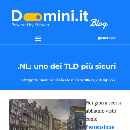
ARCHIVIO
SEO & WEB MARKETING
.NL: uno dei TLD più sicuri
Categoria:
Domini
Pubblicato in data:
08/11/2010
272
Nei giorni scorsi
abbiamo visto
come
l’
estensione