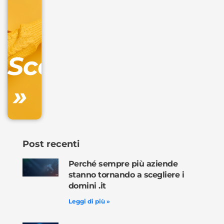
+
IVA/anno
Gestione
DNS
Scopri
inclusa
»
Ordina
ora »
Post recenti
Perché sempre più aziende
stanno tornando a scegliere i
domini .it
Leggi di più »