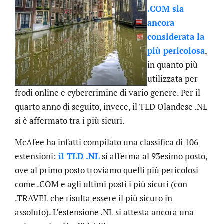
.COM sia
ancora
considerata la
più pericolosa
,
in quanto più
utilizzata per
frodi online e cybercrimine di vario genere. Per il
quarto anno di seguito, invece, il TLD Olandese .NL
si è affermato tra i più sicuri.
McAfee ha infatti compilato una classifica di 106
estensioni:
il TLD .NL
si afferma al 93esimo posto,
ove al primo posto troviamo quelli più pericolosi
come .COM e agli ultimi posti i più sicuri (con
.TRAVEL che risulta essere il più sicuro in
assoluto). L’estensione .NL si attesta ancora una