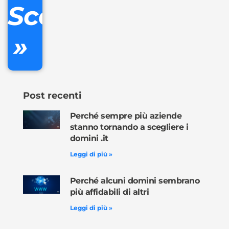
Scopri
inclusa
»
Ordina
ora »
Post recenti
Perché sempre più aziende
stanno tornando a scegliere i
domini .it
Leggi di più »
Perché alcuni domini sembrano
più affidabili di altri
Leggi di più »