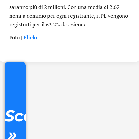
saranno più di 2 milioni. Con una media di 2.62
nomi a dominio per ogni registrante, i .PL vengono
registrati per il 63.2% da aziende.
.online
Foto |
Flickr
€
32.90
+
IVA/anno
Gestione
DNS
Scopri
inclusa
»
Ordina
ora »