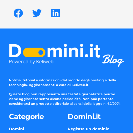
Notizie, tutorial e informazioni dal mondo degli hosting e della
tecnologia. Aggiornamenti a cura di Keliweb.it.
Questo blog non rappresenta una testata giornalistica poiché
viene aggiornato senza alcuna periodicità. Non può pertanto
considerarsi un prodotto editoriale ai sensi della legge n. 62/2001.
Categorie
Domini.it
Domini
Registra un dominio