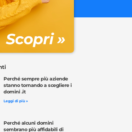
€ 32.90 + 
Gestione DN
Scopri »
Ordina o
nti
Perché sempre più aziende
stanno tornando a scegliere i
domini .it
Leggi di più »
Perché alcuni domini
sembrano più affidabili di