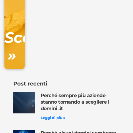
+
IVA/anno
Gestione
DNS
Scopri
inclusa
»
Ordina
ora »
Post recenti
Perché sempre più aziende
stanno tornando a scegliere i
domini .it
Leggi di più »
Perché alcuni domini sembrano