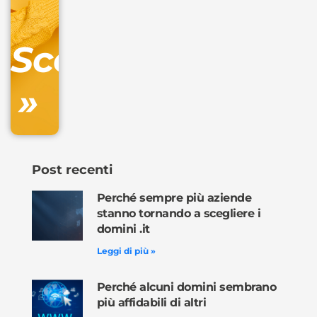
Gestione
DNS
Scopri
inclusa
»
Ordina
ora »
Post recenti
Perché sempre più aziende
stanno tornando a scegliere i
domini .it
Leggi di più »
Perché alcuni domini sembrano
più affidabili di altri