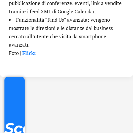
pubblicazione di conferenze, eventi, link a vendite
tramite i feed XML di Google Calendar.
Funzionalità “Find Us” avanzata: vengono
mostrate le direzioni e le distanze dal business
cercato all’utente che visita da smartphone
avanzati.
.online
Foto |
Flickr
€
32.90
+
IVA/anno
Gestione
DNS
Scopri
inclusa