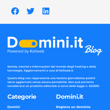
Notizie, tutorial e informazioni dal mondo degli hosting e della
tecnologia. Aggiornamenti a cura di Keliweb.it.
Questo blog non rappresenta una testata giornalistica poiché
viene aggiornato senza alcuna periodicità. Non può pertanto
considerarsi un prodotto editoriale ai sensi della legge n. 62/2001.
Categorie
Domini.it
Domini
Registra un dominio