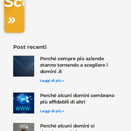
Scopri
»
Ordina
ora »
Post recenti
Perché sempre più aziende
stanno tornando a scegliere i
domini .it
Leggi di più »
Perché alcuni domini sembrano
più affidabili di altri
Leggi di più »
Perché alcuni domini si