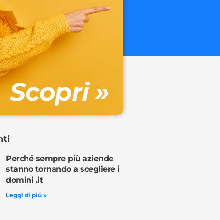
.onl
€ 32.90 + 
Gestione DN
Scopri »
Ordina o
nti
Perché sempre più aziende
stanno tornando a scegliere i
domini .it
Leggi di più »