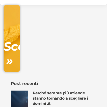
€
32.90
+
IVA/anno
Gestione
DNS
Scopri
inclusa
»
Ordina
ora »
Post recenti
Perché sempre più aziende
stanno tornando a scegliere i
domini .it