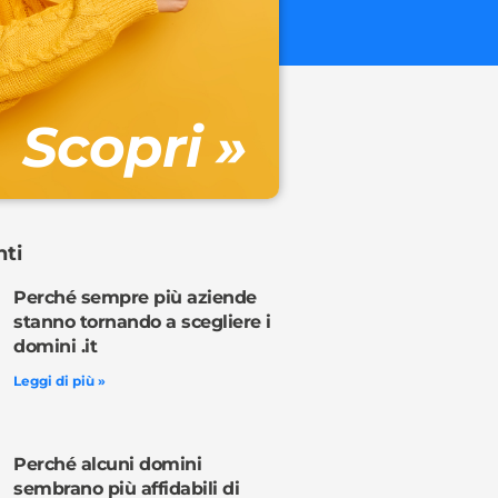
€ 32.90 + 
Gestione DN
Scopri »
Ordina o
nti
Perché sempre più aziende
stanno tornando a scegliere i
domini .it
Leggi di più »
Perché alcuni domini
sembrano più affidabili di