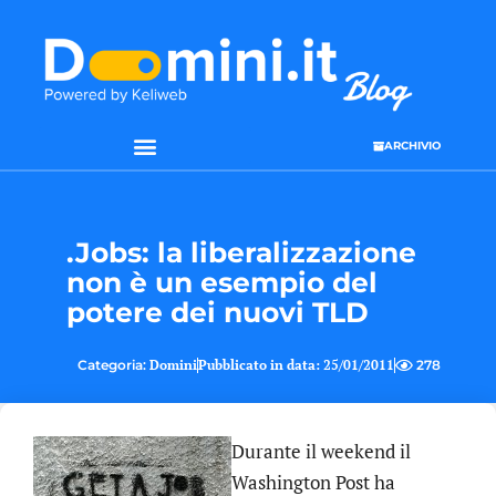
ARCHIVIO
SEO & WEB MARKETING
.Jobs: la liberalizzazione
non è un esempio del
potere dei nuovi TLD
Categoria:
Domini
Pubblicato in data:
25/01/2011
278
Durante il weekend il
Washington Post ha