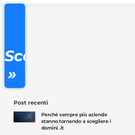
€
32.90
+
IVA/anno
Gestione
DNS
Scopri
inclusa
»
Ordina
ora »
Post recenti
Perché sempre più aziende
stanno tornando a scegliere i
domini .it