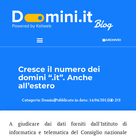
ARCHIVIO
SEO & WEB MARKETING
Cresce il numero dei
domini “.it”. Anche
all’estero
Categoria:
Domini
Pubblicato in data:
14/04/2011
213
A giudicare dai dati forniti dall’Istituto di
informatica e telematica del Consiglio nazionale