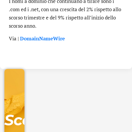
I nomi a dominio che continuano a tirare sono i
.com ed i .net, con una crescita del 2% rispetto allo
scorso trimestre e del 9% rispetto all’inizio dello
scorso anno.
Via |
DomainNameWire
.online
€
32.90
+
IVA/anno
Gestione
DNS
Scopri
inclusa