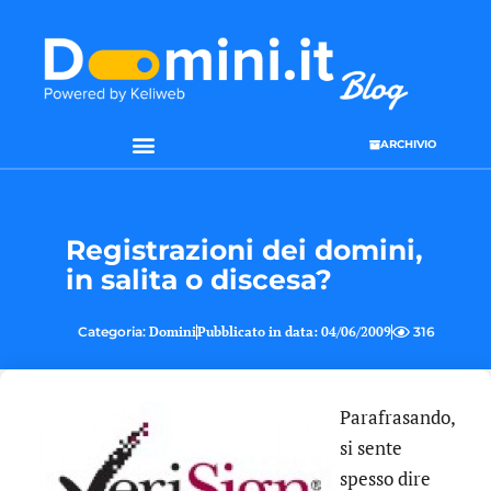
ARCHIVIO
Registrazioni dei domini,
in salita o discesa?
Categoria:
Domini
Pubblicato in data:
04/06/2009
316
Parafrasando,
si sente
spesso dire