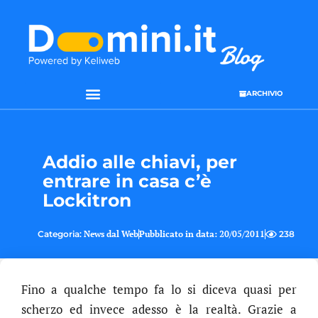
ARCHIVIO
SEO & WEB MARKETING
Addio alle chiavi, per
entrare in casa c’è
Lockitron
Categoria:
News dal Web
Pubblicato in data:
20/05/2011
238
Fino a qualche tempo fa lo si diceva quasi per
scherzo ed invece adesso è la realtà. Grazie a