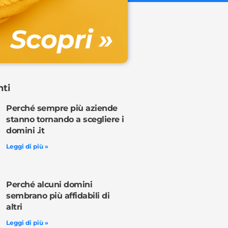
Gestione DN
Scopri »
Ordina o
nti
Perché sempre più aziende
stanno tornando a scegliere i
domini .it
Leggi di più »
Perché alcuni domini
sembrano più affidabili di
altri
Leggi di più »