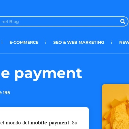
E-COMMERCE
SEO & WEB MARKETING
NEW
ile payment
195
 nel mondo del
mobile-payment
. Su