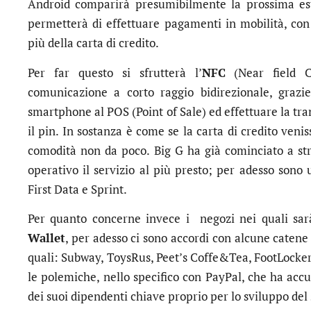
Android comparirà presumibilmente la prossima esta
permetterà di effettuare pagamenti in mobilità, con
più della carta di credito.
Per far questo si sfrutterà l’
NFC
(Near field C
comunicazione a corto raggio bidirezionale, grazie
smartphone al POS (Point of Sale) ed effettuare la tra
il pin. In sostanza è come se la carta di credito ven
comodità non da poco. Big G ha già cominciato a str
operativo il servizio al più presto; per adesso sono u
First Data e Sprint.
Per quanto concerne invece i negozi nei quali sar
Wallet
, per adesso ci sono accordi con alcune catene
quali: Subway, ToysRus, Peet’s Coffe&Tea, FootLocke
le polemiche, nello specifico con PayPal, che ha accu
dei suoi dipendenti chiave proprio per lo sviluppo d