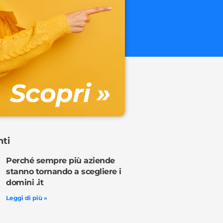
.onl
€ 32.90 + 
Gestione DN
Scopri »
Ordina o
nti
Perché sempre più aziende
stanno tornando a scegliere i
domini .it
Leggi di più »