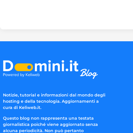
Notizie, tutorial e informazioni dal mondo degli
hosting e della tecnologia. Aggiornamenti a
cura di Keliweb.it.
Questo blog non rappresenta una testata
giornalistica poiché viene aggiornato senza
alcuna periodicità. Non può pertanto