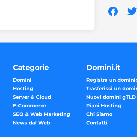
Categorie
Domini.it
Domini
Registra un domini
Hosting
Trasferisci un domi
Server & Cloud
Nuovi domini gTLD
E-Commerce
Piani Hosting
SEO & Web Marketing
Chi Siamo
News dal Web
Contatti