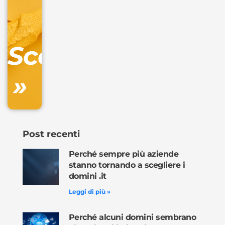
IVA/anno
Gestione
DNS
Scopri
inclusa
»
Ordina
ora »
Post recenti
Perché sempre più aziende
stanno tornando a scegliere i
domini .it
Leggi di più »
Perché alcuni domini sembrano