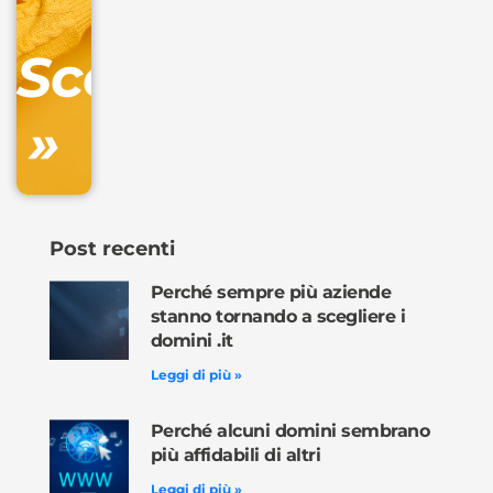
Gestione
DNS
Scopri
inclusa
»
Ordina
ora »
Post recenti
Perché sempre più aziende
stanno tornando a scegliere i
domini .it
Leggi di più »
Perché alcuni domini sembrano
più affidabili di altri
Leggi di più »