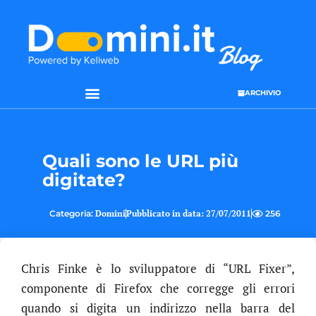
ARCHIVIO
Quali sono le URL più
digitate?
Categoria:
Domini
Pubblicato in data:
27/07/2011
256
Chris Finke è lo sviluppatore di “URL Fixer”,
componente di Firefox che corregge gli errori
quando si digita un indirizzo nella barra del