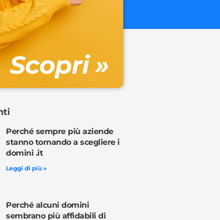
€ 32.90 + 
Gestione DN
Scopri »
Ordina o
nti
Perché sempre più aziende
stanno tornando a scegliere i
domini .it
Leggi di più »
Perché alcuni domini
sembrano più affidabili di