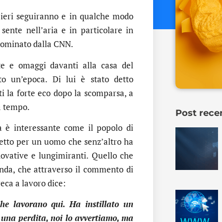
a ieri seguiranno e in qualche modo
sente nell’aria e in particolare in
nominato dalla CNN.
ete e omaggi davanti alla casa del
o un’epoca. Di lui è stato detto
iti la forte eco dopo la scomparsa, a
a tempo.
Post rece
a è interessante come il popolo di
fetto per un uomo che senz’altro ha
ovative e lungimiranti. Quello che
enda, che attraverso il commento di
reca a lavoro dice:
he lavorano qui. Ha instillato un
’ una perdita, noi lo avvertiamo, ma