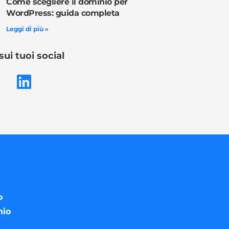
Come scegliere il dominio per
WordPress: guida completa
Leggi di più »
sui tuoi social
o
nio