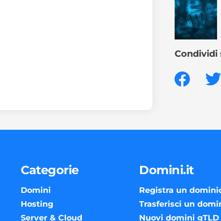
Condividi 
Categorie
Domini.it
Domini
Registra un domini
Hosting
Trasferisci un domi
Server & Cloud
Nuovi domini gTLD