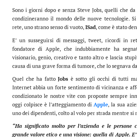
Sono i giorni dopo e senza Steve Jobs, quelli che d
condizineranno il mondo delle nuove tecnologie. Si 
rete, uno strano senso di vuoto,
ISad
, come è stato de
E’ un susseguirsi di messaggi, tweet, ricordi in r
fondatore di Apple, che indubbiamente ha segnat
visionario, genio, creativo e tanto altro e lascia stup
causa di una grave forma di tumore, che lo segnava d
Quel che ha fatto
Jobs
è sotto gli occhi di tutti m
Internet abbia un forte sentimento di vicinanza e af
condizionato le nostre vite con proposte sempre inn
oggi colpisce è l’atteggiamento di
Apple
, la sua azi
uno dei dipendenti, colto al volo per strada mentre si 
“Ha significato molto per l’azienda e le persone c
grande valore etico e una visione: quella di Apple. E