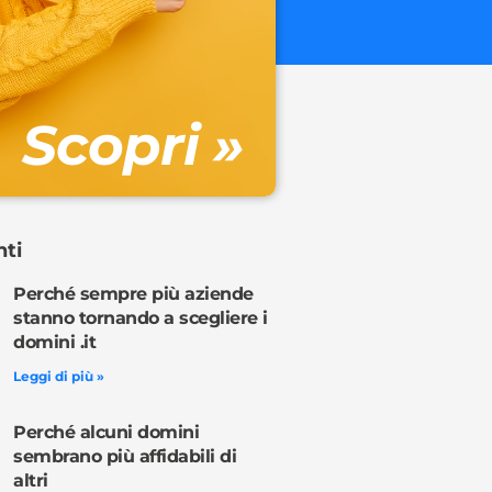
€ 32.90 + 
Gestione DN
Scopri »
Ordina o
nti
Perché sempre più aziende
stanno tornando a scegliere i
domini .it
Leggi di più »
Perché alcuni domini
sembrano più affidabili di
altri