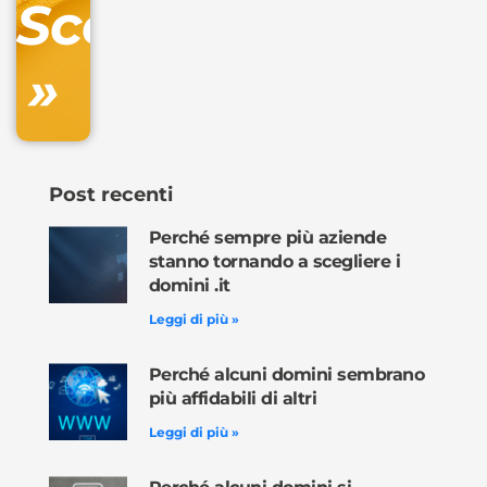
Scopri
inclusa
»
Ordina
ora »
Post recenti
Perché sempre più aziende
stanno tornando a scegliere i
domini .it
Leggi di più »
Perché alcuni domini sembrano
più affidabili di altri
Leggi di più »