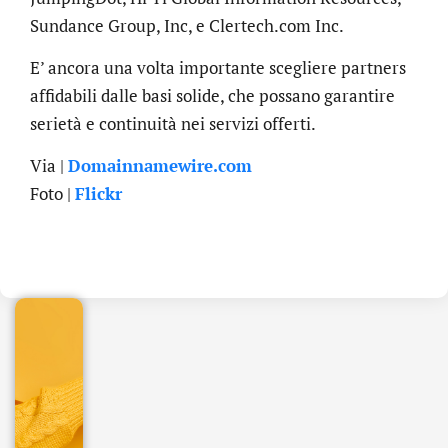
Sundance Group, Inc, e Clertech.com Inc.
E’ ancora una volta importante scegliere partners
affidabili dalle basi solide, che possano garantire
serietà e continuità nei servizi offerti.
Via |
Domainnamewire.com
Foto |
Flickr
.online
€
32.90
+
IVA/anno
Gestione
DNS