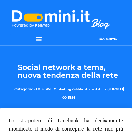
ARCHIVIO
SEO & WEB MARKETING
Social network a tema,
nuova tendenza della rete
Categoria:
SEO & Web Marketing
Pubblicato in data:
27/10/2011
5156
Lo strapotere di Facebook ha decisamente
modificato il modo di concepire la rete non più