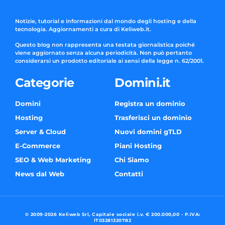
Notizie, tutorial e informazioni dal mondo degli hosting e della
tecnologia. Aggiornamenti a cura di Keliweb.it.
Questo blog non rappresenta una testata giornalistica poiché
viene aggiornato senza alcuna periodicità. Non può pertanto
considerarsi un prodotto editoriale ai sensi della legge n. 62/2001.
Categorie
Domini.it
Domini
Registra un dominio
Hosting
Trasferisci un dominio
Server & Cloud
Nuovi domini gTLD
E-Commerce
Piani Hosting
SEO & Web Marketing
Chi Siamo
News dal Web
Contatti
© 2009-2026 Keliweb Srl, Capitale sociale i.v. € 200.000,00 - P.IVA:
IT03281320782