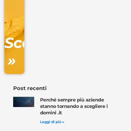
32.90
+
IVA/anno
Gestione
DNS
Scopri
inclusa
»
Ordina
ora »
Post recenti
Perché sempre più aziende
stanno tornando a scegliere i
domini .it
Leggi di più »