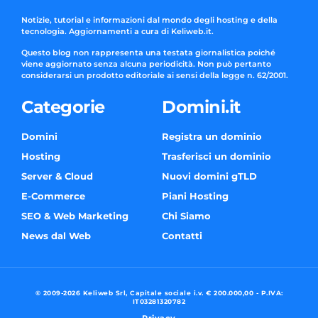
Notizie, tutorial e informazioni dal mondo degli hosting e della
tecnologia. Aggiornamenti a cura di Keliweb.it.
Questo blog non rappresenta una testata giornalistica poiché
viene aggiornato senza alcuna periodicità. Non può pertanto
considerarsi un prodotto editoriale ai sensi della legge n. 62/2001.
Categorie
Domini.it
Domini
Registra un dominio
Hosting
Trasferisci un dominio
Server & Cloud
Nuovi domini gTLD
E-Commerce
Piani Hosting
SEO & Web Marketing
Chi Siamo
News dal Web
Contatti
© 2009-2026 Keliweb Srl, Capitale sociale i.v. € 200.000,00 - P.IVA:
IT03281320782
Privacy