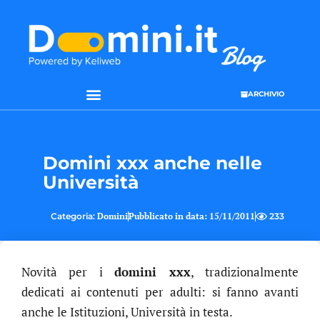
ARCHIVIO
SEO & WEB MARKETING
Domini xxx anche nelle
Università
Categoria:
Domini
Pubblicato in data:
15/11/2011
233
Novità per i
domini xxx
, tradizionalmente
dedicati ai contenuti per adulti: si fanno avanti
anche le Istituzioni, Università in testa.