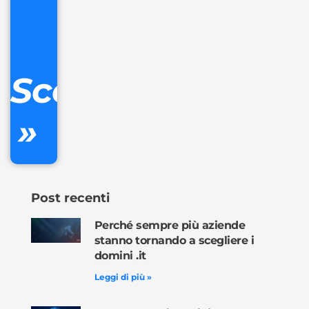
+
IVA/anno
Gestione
DNS
Scopri
inclusa
»
Ordina
ora »
Post recenti
Perché sempre più aziende
stanno tornando a scegliere i
domini .it
Leggi di più »