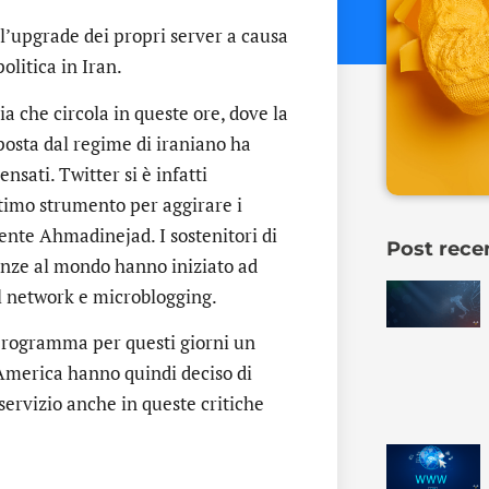
 l’upgrade dei propri server a causa
olitica in Iran.
zia che circola in queste ore, dove la
osta dal regime di iraniano ha
nsati. Twitter si è infatti
timo strumento per aggirare i
dente Ahmadinejad. I sostenitori di
Post rece
anze al mondo hanno iniziato ad
al network e microblogging.
 programma per questi giorni un
merica hanno quindi deciso di
servizio anche in queste critiche