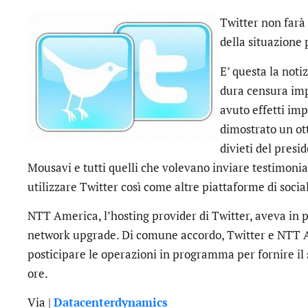
Twitter non farà
della situazione p
E’ questa la noti
dura censura imp
avuto effetti impe
dimostrato un ot
divieti del presi
Mousavi e tutti quelli che volevano inviare testimoni
utilizzare Twitter così come altre piattaforme di soci
NTT America, l’hosting provider di Twitter, aveva in
network upgrade. Di comune accordo, Twitter e NTT A
posticipare le operazioni in programma per fornire il 
ore.
Via |
Datacenterdynamics