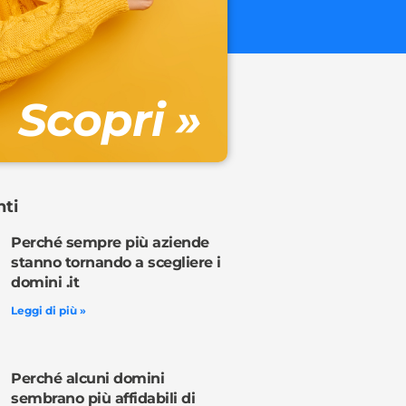
€ 32.90 + 
Gestione DN
Scopri »
Ordina o
nti
Perché sempre più aziende
stanno tornando a scegliere i
domini .it
Leggi di più »
Perché alcuni domini
sembrano più affidabili di