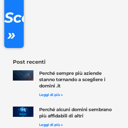
DNS
Scopri
inclusa
»
Ordina
ora »
Post recenti
Perché sempre più aziende
stanno tornando a scegliere i
domini .it
Leggi di più »
Perché alcuni domini sembrano
più affidabili di altri
Leggi di più »