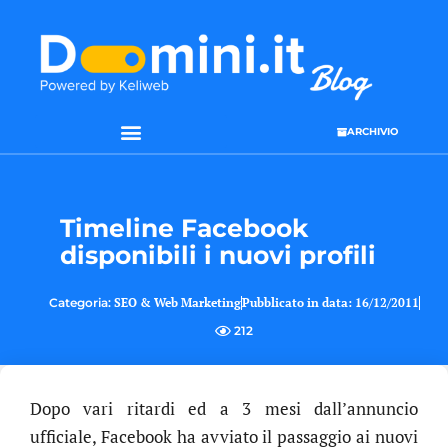
ARCHIVIO
SEO & WEB MARKETING
Timeline Facebook
disponibili i nuovi profili
Categoria:
SEO & Web Marketing
Pubblicato in data:
16/12/2011
212
Dopo vari ritardi ed a 3 mesi dall’annuncio
ufficiale, Facebook ha avviato il passaggio ai nuovi