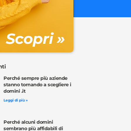
€ 32.90 + 
Gestione DN
Scopri »
Ordina o
nti
Perché sempre più aziende
stanno tornando a scegliere i
domini .it
Leggi di più »
Perché alcuni domini
sembrano più affidabili di