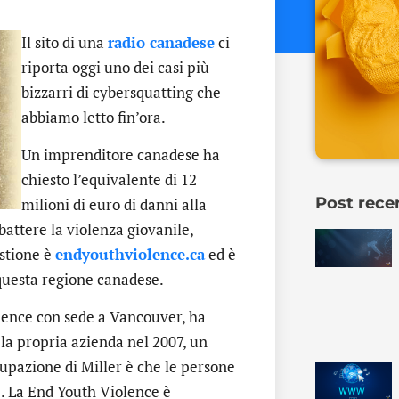
Il sito di una
radio canadese
ci
riporta oggi uno dei casi più
bizzarri di cybersquatting che
abbiamo letto fin’ora.
Un imprenditore canadese ha
chiesto l’equivalente di 12
Post rece
milioni di euro di danni alla
attere la violenza giovanile,
estione è
endyouthviolence.ca
ed è
questa regione canadese.
olence con sede a Vancouver, ha
 la propria azienda nel 2007, un
upazione di Miller è che le persone
. La End Youth Violence è