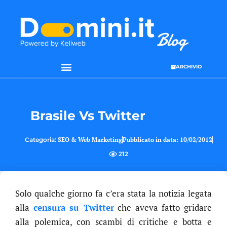
ARCHIVIO
Brasile Vs Twitter
Categoria:
SEO & Web Marketing
Pubblicato in data:
10/02/2012
212
Solo qualche giorno fa c’era stata la notizia legata
alla
censura su Twitter
che aveva fatto gridare
alla polemica, con scambi di critiche e botta e