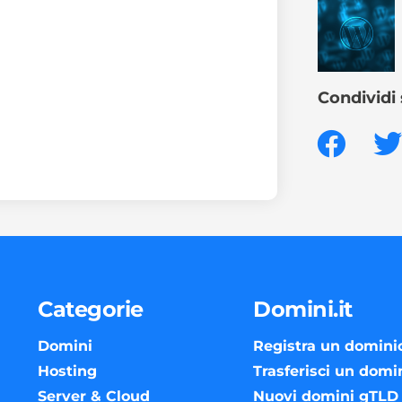
Condividi 
Categorie
Domini.it
Domini
Registra un domini
Hosting
Trasferisci un domi
Server & Cloud
Nuovi domini gTLD