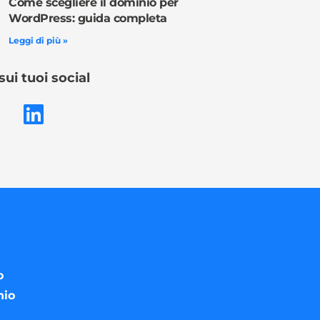
Come scegliere il dominio per
WordPress: guida completa
Leggi di più »
sui tuoi social
o
nio