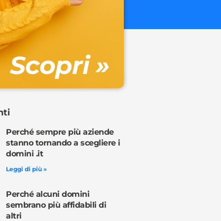
€ 32.90 + 
Gestione DN
Scopri »
Ordina o
nti
Perché sempre più aziende
stanno tornando a scegliere i
domini .it
Leggi di più »
Perché alcuni domini
sembrano più affidabili di
altri