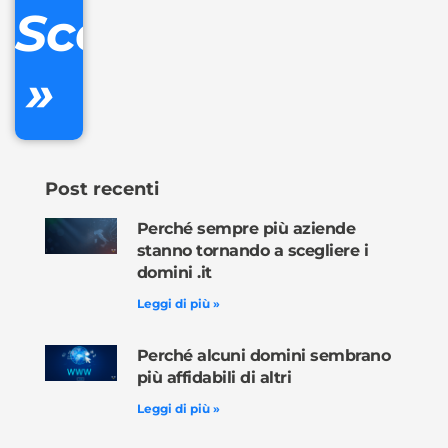
Scopri
inclusa
»
Ordina
ora »
Post recenti
Perché sempre più aziende
stanno tornando a scegliere i
domini .it
Leggi di più »
Perché alcuni domini sembrano
più affidabili di altri
Leggi di più »